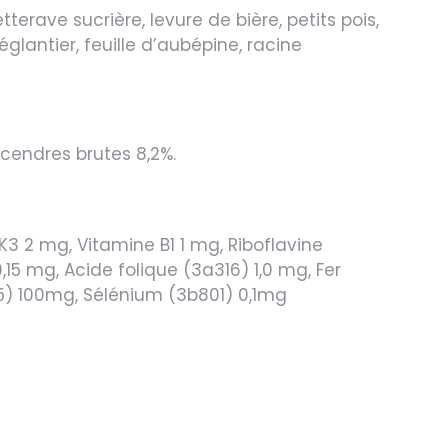
erave sucrière, levure de bière, petits pois,
églantier, feuille d’aubépine, racine
 cendres brutes 8,2%.
K3 2 mg, Vitamine B1 1 mg, Riboflavine
5 mg, Acide folique (3a316) 1,0 mg, Fer
5) 100mg, Sélénium (3b801) 0,1mg