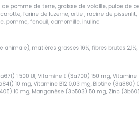
 de pomme de terre, graisse de volaille, pulpe de bett
rotte, farine de luzerne, ortie , racine de pissenlit, 
le, pomme, fenouil, camomille, inuline
 animale), matières grasses 16%, fibres brutes 2,1%,
a671) 1 500 UI, Vitamine E (3a700) 150 mg, Vitamine 
1) 10 mg, Vitamine B12 0,03 mg, Biotine (3a880) 0,1
b405) 10 mg, Manganèse (3b503) 50 mg, Zinc (3b60