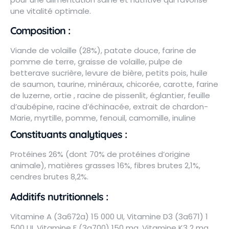
une vitalité optimale.
Composition :
Viande de volaille (28%), patate douce, farine de
pomme de terre, graisse de volaille, pulpe de
betterave sucrière, levure de bière, petits pois, huile
de saumon, taurine, minéraux, chicorée, carotte, farine
de luzerne, ortie , racine de pissenlit, églantier, feuille
d’aubépine, racine d’échinacée, extrait de chardon-
Marie, myrtille, pomme, fenouil, camomille, inuline
Constituants analytiques :
Protéines 26% (dont 70% de protéines d’origine
animale), matières grasses 16%, fibres brutes 2,1%,
cendres brutes 8,2%.
Additifs nutritionnels :
Vitamine A (3a672a) 15 000 UI, Vitamine D3 (3a671) 1
500 UI, Vitamine E (3a700) 150 mg, Vitamine K3 2 mg,