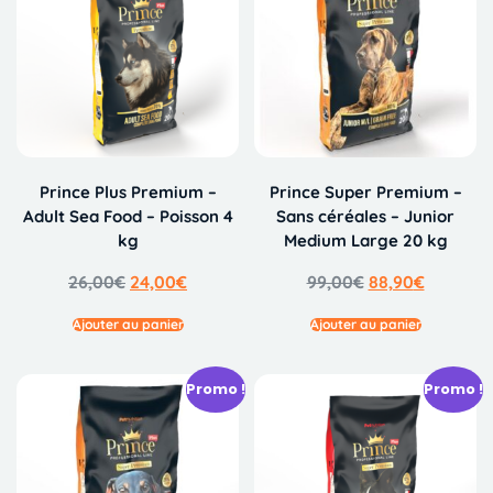
Prince Plus Premium –
Prince Super Premium –
Adult Sea Food – Poisson 4
Sans céréales – Junior
kg
Medium Large 20 kg
26,00
€
24,00
€
99,00
€
88,90
€
Ajouter au panier
Ajouter au panier
Promo !
Promo !