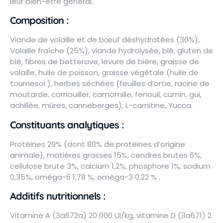
leur bien-être général.
Composition :
Viande de volaille et de bœuf déshydratées (30%),
Volaille fraîche (25%), viande hydrolysée, blé, gluten de
blé, fibres de betterave, levure de bière, graisse de
volaille, huile de poisson, graisse végétale (huile de
tournesol ), herbes séchées (feuilles d’ortie, racine de
moutarde, cornouiller, camomille, fenouil, cumin, gui,
achillée, mûres, canneberges), L-carnitine, Yucca.
Constituants analytiques :
Protéines 29% (dont 80% de protéines d’origine
animale), matières grasses 15%, cendres brutes 6%,
cellulose brute 3%, calcium 1,2%, phosphore 1%, sodium
0,35%, oméga-6 1,78 %, oméga-3 0,22 % .
Additifs nutritionnels :
Vitamine A (3a672a) 20 000 UI/kg, vitamine D (3a671) 2